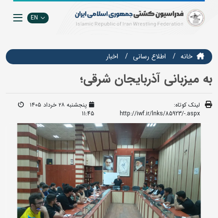
EN
خانه
اطلاع رسانی
اخبار
به میزبانی آذربایجان شرقی؛
لینک کوتاه:
پنجشنبه ۲۸ خرداد ۱۴۰۵
11:45
http://iwf.ir/lnks/85923/-.aspx