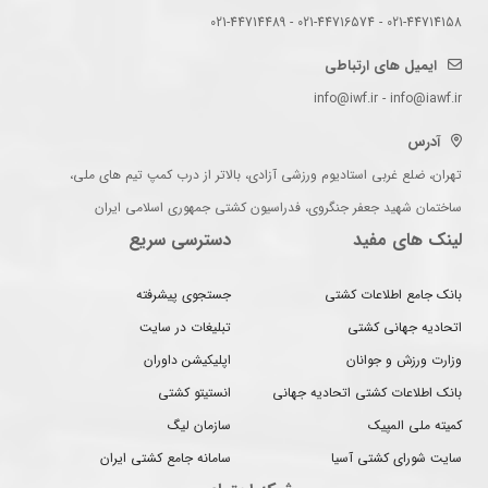
021-44714158 - 021-44716574 - 021-44714489
ایمیل های ارتباطی
info@iwf.ir - info@iawf.ir
آدرس
تهران، ضلع غربی استادیوم ورزشی آزادی، بالاتر از درب کمپ تیم های ملی،
ساختمان شهید جعفر جنگروی، فدراسیون کشتی جمهوری اسلامی ایران
لینک های مفید
دسترسی سریع
بانک جامع اطلاعات کشتی
جستجوی پیشرفته
اتحادیه جهانی کشتی
تبلیغات در سایت
وزارت ورزش و جوانان
اپلیکیشن داوران
بانک اطلاعات کشتی اتحادیه جهانی
انستیتو کشتی
کمیته ملی المپیک
سازمان لیگ
سایت شورای کشتی آسیا
سامانه جامع کشتی ایران