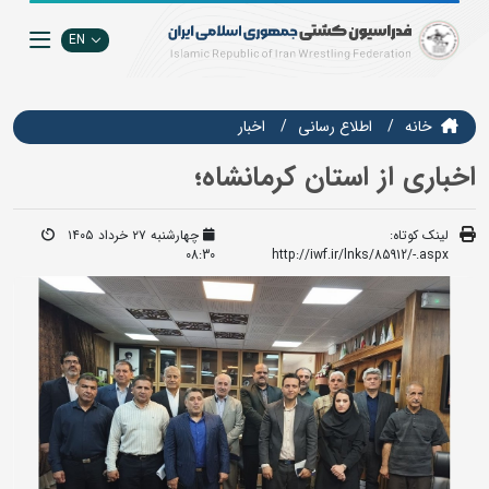
EN
خانه
اطلاع رسانی
اخبار
اخباری از استان کرمانشاه؛
لینک کوتاه:
چهارشنبه ۲۷ خرداد ۱۴۰۵
08:30
http://iwf.ir/lnks/85912/-.aspx