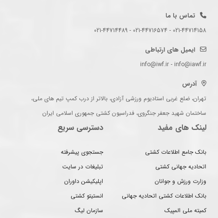
تماس با ما
021-44714158 - 021-44716574 - 021-44714489
ایمیل های ارتباطی
info@iwf.ir - info@iawf.ir
آدرس
تهران، ضلع غربی استادیوم ورزشی آزادی، بالاتر از درب کمپ تیم های ملی،
ساختمان شهید جعفر جنگروی، فدراسیون کشتی جمهوری اسلامی ایران
لینک های مفید
دسترسی سریع
بانک جامع اطلاعات کشتی
جستجوی پیشرفته
اتحادیه جهانی کشتی
تبلیغات در سایت
وزارت ورزش و جوانان
اپلیکیشن داوران
بانک اطلاعات کشتی اتحادیه جهانی
انستیتو کشتی
کمیته ملی المپیک
سازمان لیگ