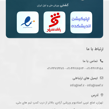
کشتی
ورزش ملی و اول ایران
ارتباط با ما
تماس با ما
021-44714158 - 021-44716574 - 021-44714489
ایمیل های ارتباطی
info@iwf.ir - info@iawf.ir
آدرس
تهران، ضلع غربی استادیوم ورزشی آزادی، بالاتر از درب کمپ تیم های ملی،