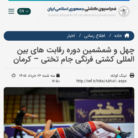
EN
خانه
اطلاع رسانی
اخبار
چهل و شمشمین دوره رقابت های بین
المللی کشتی فرنگی جام تختی – کرمان
لینک کوتاه:
سه شنبه ۲۶ خرداد ۱۴۰۵
16:50
http://iwf.ir/lnks/85906/-.aspx