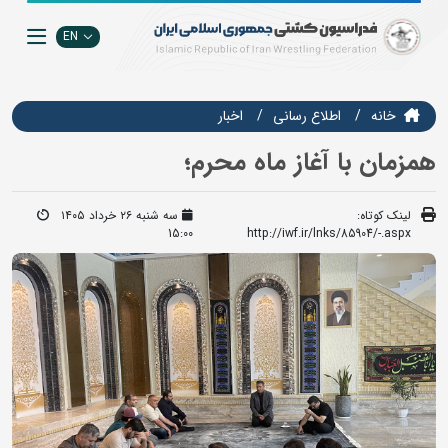
EN
خانه
اطلاع رسانی
اخبار
همزمان با آغاز ماه محرم؛
لینک کوتاه:
سه شنبه ۲۶ خرداد ۱۴۰۵
15:00
http://iwf.ir/lnks/85904/-.aspx