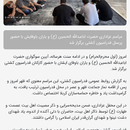
مراسم عزاداری حضرت اباعبدالله الحسین (ع) و یاران باوفایش با حضور
پرسنل فدراسیون کشتی برگزار شد
امروز (اول محرم‌الحرام) و در ادامه سنت هرساله، آیین سوگواری حضرت
اباعبدالله الحسین (ع) و یاران باوفای ایشان با حضور کارکنان فدراسیون کشتی
برگزار شد.
به گزارش روابط عمومی فدراسیون کشتی، این مراسم معنوی که ظهر امروز و
پس از اقامه نماز جماعت ظهر و عصر در محل فدراسیون ترتیب یافت، به
گرامیداشت یاد و خاطره حماسه‌سازان کربلا اختصاص داشت.
در این محفل عزاداری، ضمن مدیحه‌سرایی و ذکر مصیبت اهل بیت عصمت و
طهارت (ع) توسط ذاکر اهل بیت، حاضران با دلی آکنده از اندوه، یاد شهدای
دشت نینوا و شهدای گران‌قدر ایران اسلامی را گرامی داشتند.
فدراسیون کشتی جمهوری اسلامی ایران، ضمن عرض تسلیت به مناسبت