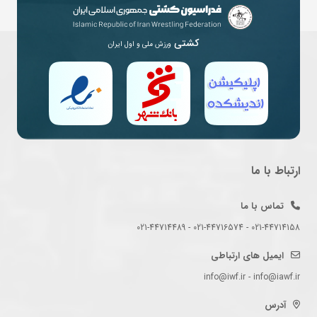
کشتی
ورزش ملی و اول ایران
ارتباط با ما
تماس با ما
021-44714158 - 021-44716574 - 021-44714489
ایمیل های ارتباطی
info@iwf.ir - info@iawf.ir
آدرس