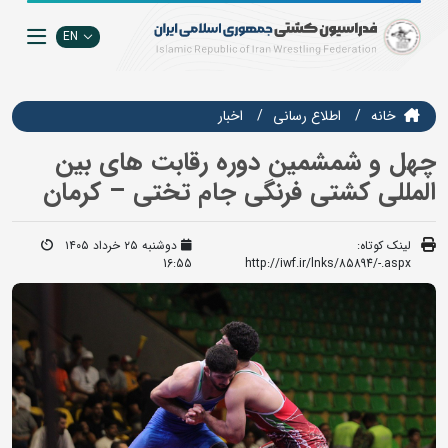
EN
خانه
اطلاع رسانی
اخبار
چهل و شمشمین دوره رقابت های بین
المللی کشتی فرنگی جام تختی – کرمان
لینک کوتاه:
دوشنبه ۲۵ خرداد ۱۴۰۵
16:55
http://iwf.ir/lnks/85894/-.aspx