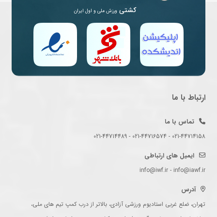
کشتی
ورزش ملی و اول ایران
ارتباط با ما
تماس با ما
021-44714158 - 021-44716574 - 021-44714489
ایمیل های ارتباطی
info@iwf.ir - info@iawf.ir
آدرس
تهران، ضلع غربی استادیوم ورزشی آزادی، بالاتر از درب کمپ تیم های ملی،