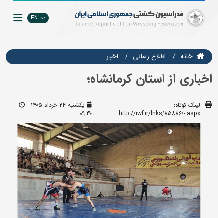
EN
خانه
اطلاع رسانی
اخبار
اخباری از استان کرمانشاه؛
لینک کوتاه:
یکشنبه ۲۴ خرداد ۱۴۰۵
09:30
http://iwf.ir/lnks/85886/-.aspx