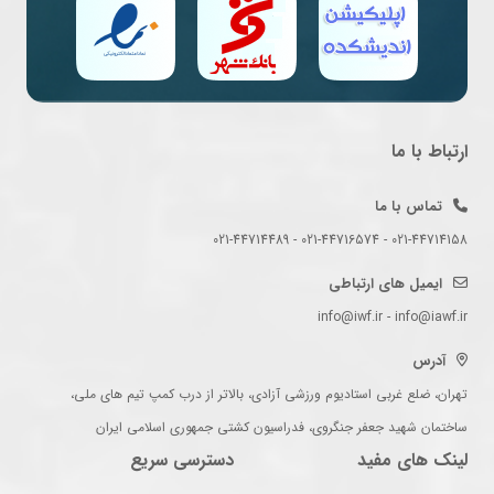
ارتباط با ما
تماس با ما
021-44714158 - 021-44716574 - 021-44714489
ایمیل های ارتباطی
info@iwf.ir - info@iawf.ir
آدرس
تهران، ضلع غربی استادیوم ورزشی آزادی، بالاتر از درب کمپ تیم های ملی،
ساختمان شهید جعفر جنگروی، فدراسیون کشتی جمهوری اسلامی ایران
لینک های مفید
دسترسی سریع