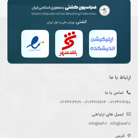
کشتی
ورزش ملی و اول ایران
ارتباط با ما
تماس با ما
021-44714158 - 021-44716574 - 021-44714489
ایمیل های ارتباطی
info@iwf.ir - info@iawf.ir
آدرس