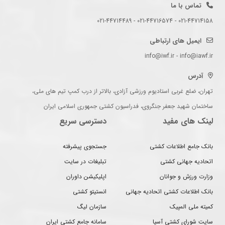
تماس با ما
021-44714158 - 021-44716574 - 021-44714489
ایمیل های ارتباطی
info@iwf.ir - info@iawf.ir
آدرس
تهران، ضلع غربی استادیوم ورزشی آزادی، بالاتر از درب کمپ تیم های ملی،
ساختمان شهید جعفر جنگروی، فدراسیون کشتی جمهوری اسلامی ایران
لینک های مفید
دسترسی سریع
بانک جامع اطلاعات کشتی
جستجوی پیشرفته
اتحادیه جهانی کشتی
تبلیغات در سایت
وزارت ورزش و جوانان
اپلیکیشن داوران
بانک اطلاعات کشتی اتحادیه جهانی
انستیتو کشتی
کمیته ملی المپیک
سازمان لیگ
سایت شورای کشتی آسیا
سامانه جامع کشتی ایران