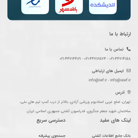
ارتباط با ما
تماس با ما
021-44714158 - 021-44716574 - 021-44714489
ایمیل های ارتباطی
info@iwf.ir - info@iawf.ir
آدرس
تهران، ضلع غربی استادیوم ورزشی آزادی، بالاتر از درب کمپ تیم های ملی،
ساختمان شهید جعفر جنگروی، فدراسیون کشتی جمهوری اسلامی ایران
لینک های مفید
دسترسی سریع
بانک جامع اطلاعات کشتی
جستجوی پیشرفته