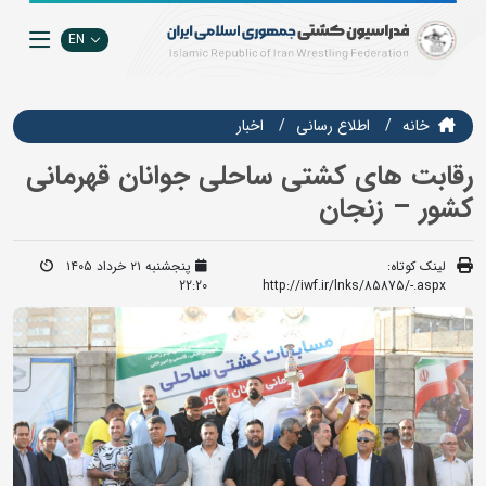
EN
خانه
اطلاع رسانی
اخبار
رقابت های کشتی ساحلی جوانان قهرمانی
کشور – زنجان
لینک کوتاه:
پنجشنبه ۲۱ خرداد ۱۴۰۵
22:20
http://iwf.ir/lnks/85875/-.aspx