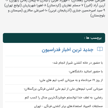
امیرعلی آقاجانی (همدان) ۴-مهرزاد طربی (گیلان) ۵-پیمان زمانی (تهران) ۶-
آرین آراد (البرز) ۷-مسلم غفاریان (کردستان) ۸-اهورا شهریاریان (توابع تهران)
۹-سید امیرحسین جباری (آذربایجان غربی) ۱۰-امیرعلی سالاری (سیستان و
بلوچستان)
برچسب ها :
جدید ترین اخبار فدراسیون
با حضور در خانه کشتی شیراز انجام شد؛
با حضور اساتید دانشگاهی؛
از روز 19 مردادماه و به میزبانی کمپ تیم های ملی؛
میزبانی کمپ تیم‌های ملی از تیم ملی کشتی فرنگی بزرگسالان؛
رضایی: به لطف خدا توانستم خوشرنگ‌ترین مدال را کسب کنم
مسابقات المپیاد استعدادهای برتر کشتی فرنگی - تهران