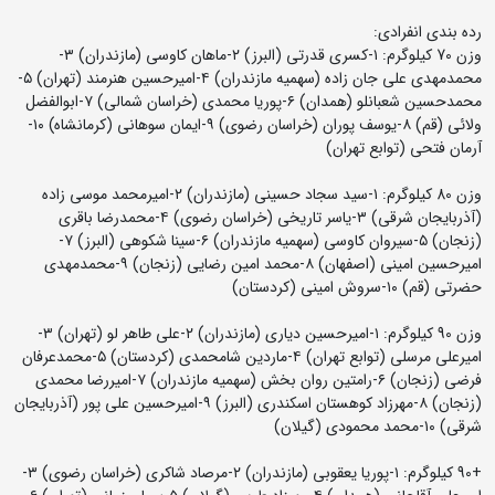
رده بندی انفرادی:
وزن 70 کیلوگرم: ۱-کسری قدرتی (البرز) ۲-ماهان کاوسی (مازندران) ۳-
محمدمهدی علی جان زاده (سهمیه مازندران) ۴-امیرحسین هنرمند (تهران) ۵-
محمدحسین شعبانلو (همدان) ۶-پوریا محمدی (خراسان شمالی) ۷-ابوالفضل
ولائی (قم) ۸-یوسف پوران (خراسان رضوی) ۹-ایمان سوهانی (کرمانشاه) ۱۰-
آرمان فتحی (توابع تهران)
وزن 80 کیلوگرم: ۱-سید سجاد حسینی (مازندران) ۲-امیرمحمد موسی زاده
(آذربایجان شرقی) ۳-یاسر تاریخی (خراسان رضوی) ۴-محمدرضا باقری
(زنجان) ۵-سیروان کاوسی (سهمیه مازندران) ۶-سینا شکوهی (البرز) ۷-
امیرحسین امینی (اصفهان) ۸-محمد امین رضایی (زنجان) ۹-محمدمهدی
حضرتی (قم) ۱۰-سروش امینی (کردستان)
وزن 90 کیلوگرم: ۱-امیرحسین دیاری (مازندران) ۲-علی طاهر لو (تهران) ۳-
امیرعلی مرسلی (توابع تهران) ۴-ماردین شامحمدی (کردستان) ۵-محمدعرفان
فرضی (زنجان) ۶-رامتین روان بخش (سهمیه مازندران) ۷-امیررضا محمدی
(زنجان) ۸-مهرزاد کوهستان اسکندری (البرز) ۹-امیرحسین علی پور (آذربایجان
شرقی) ۱۰-محمد محمودی (گیلان)
+90 کیلوگرم: ۱-پوریا یعقوبی (مازندران) ۲-مرصاد شاکری (خراسان رضوی) ۳-