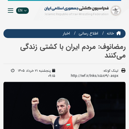
EN
خانه
اطلاع رسانی
اخبار
رمضانوف: مردم ایران با کشتی زندگی
می‌کنند
لینک کوتاه:
پنجشنبه ۲۱ خرداد ۱۴۰۵
09:15
http://iwf.ir/lnks/85869/-.aspx