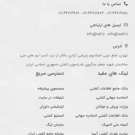
تماس با ما
021-44714158 - 021-44716574 - 021-44714489
ایمیل های ارتباطی
info@iwf.ir - info@iawf.ir
آدرس
تهران، ضلع غربی استادیوم ورزشی آزادی، بالاتر از درب کمپ تیم های ملی،
ساختمان شهید جعفر جنگروی، فدراسیون کشتی جمهوری اسلامی ایران
لینک های مفید
دسترسی سریع
بانک جامع اطلاعات کشتی
جستجوی پیشرفته
اتحادیه جهانی کشتی
تبلیغات در سایت
وزارت ورزش و جوانان
اپلیکیشن داوران
بانک اطلاعات کشتی اتحادیه جهانی
انستیتو کشتی
کمیته ملی المپیک
سازمان لیگ
سایت شورای کشتی آسیا
سامانه جامع کشتی ایران