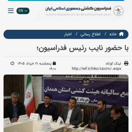
EN
خانه
اطلاع رسانی
اخبار
با حضور نایب رئیس فدراسیون؛
لینک کوتاه:
پنجشنبه ۲۱ خرداد ۱۴۰۵
09:00
http://iwf.ir/lnks/85868/-.aspx