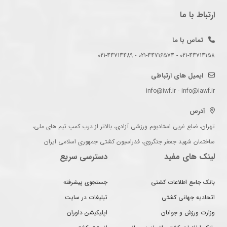
ارتباط با ما
تماس با ما
021-44714158 - 021-44716574 - 021-44714489
ایمیل های ارتباطی
info@iwf.ir - info@iawf.ir
آدرس
تهران، ضلع غربی استادیوم ورزشی آزادی، بالاتر از درب کمپ تیم های ملی،
ساختمان شهید جعفر جنگروی، فدراسیون کشتی جمهوری اسلامی ایران
لینک های مفید
دسترسی سریع
بانک جامع اطلاعات کشتی
جستجوی پیشرفته
اتحادیه جهانی کشتی
تبلیغات در سایت
وزارت ورزش و جوانان
اپلیکیشن داوران