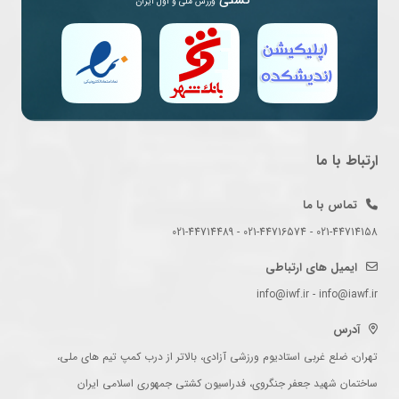
کشتی
ورزش ملی و اول ایران
ارتباط با ما
تماس با ما
021-44714158 - 021-44716574 - 021-44714489
ایمیل های ارتباطی
info@iwf.ir - info@iawf.ir
آدرس
تهران، ضلع غربی استادیوم ورزشی آزادی، بالاتر از درب کمپ تیم های ملی،
ساختمان شهید جعفر جنگروی، فدراسیون کشتی جمهوری اسلامی ایران