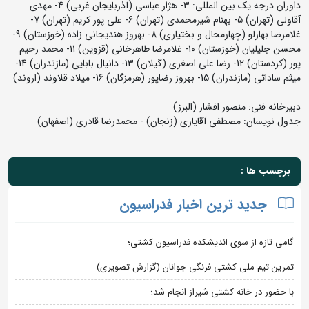
داوران درجه یک بین المللی: 3- هژار عباسی (آذربایجان غربی) 4- مهدی
آقاولی (تهران) 5- بهنام شیرمحمدی (تهران) 6- علی پور کریم (تهران) 7-
غلامرضا بهارلو (چهارمحال و بختیاری) 8- بهروز هندیجانی زاده (خوزستان) 9-
محسن جلیلیان (خوزستان) 10- غلامرضا طاهرخانی (قزوین) 11- محمد رحیم
پور (کردستان) 12- رضا علی اصغری (گیلان) 13- دانیال بابایی (مازندران) 14-
میثم ساداتی (مازندران) 15- بهروز رضاپور (هرمزگان) 16- میلاد قلاوند (اروند)
دبیرخانه فنی: منصور افشار (البرز)
جدول نویسان: مصطفی آقایاری (زنجان) - محمدرضا قادری (اصفهان)
برچسب ها :
جدید ترین اخبار فدراسیون
گامی تازه از سوی اندیشکده فدراسیون کشتی؛
تمرین تیم ملی کشتی فرنگی جوانان (گزارش تصویری)
با حضور در خانه کشتی شیراز انجام شد؛