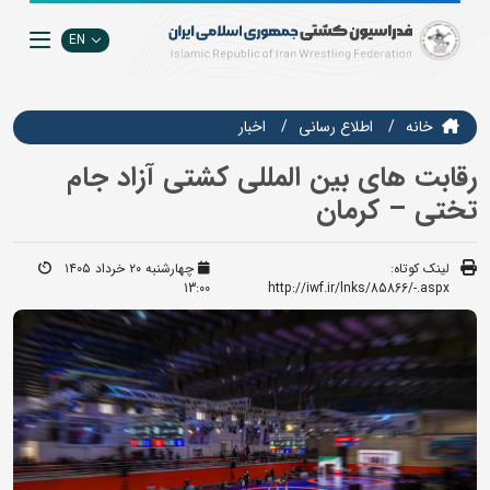
EN
خانه
اطلاع رسانی
اخبار
رقابت های بین المللی کشتی آزاد جام
تختی – کرمان
لینک کوتاه:
چهارشنبه ۲۰ خرداد ۱۴۰۵
13:00
http://iwf.ir/lnks/85866/-.aspx