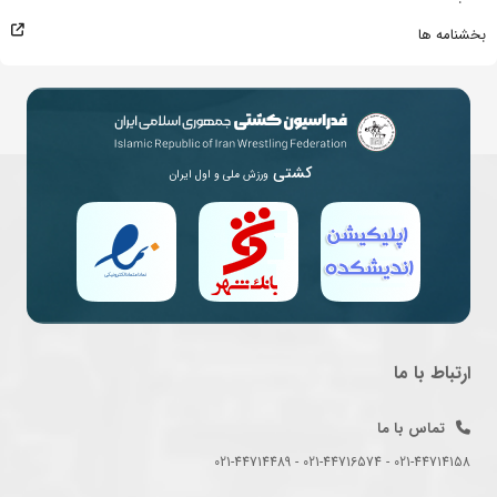
بخشنامه ها
کشتی
ورزش ملی و اول ایران
ارتباط با ما
تماس با ما
021-44714158 - 021-44716574 - 021-44714489