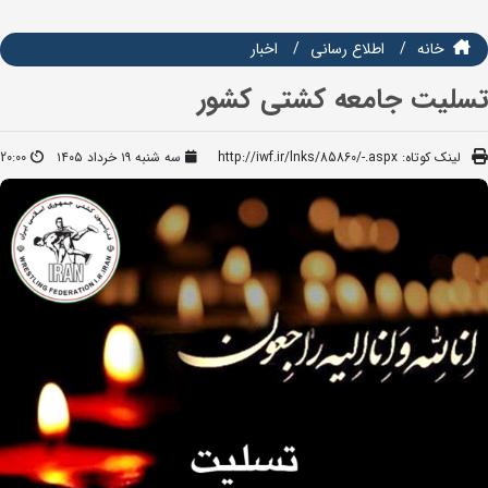
خانه
اطلاع رسانی
اخبار
تسلیت جامعه کشتی کشور
لینک کوتاه:
http://iwf.ir/lnks/85860/-.aspx
سه شنبه ۱۹ خرداد ۱۴۰۵
20:00