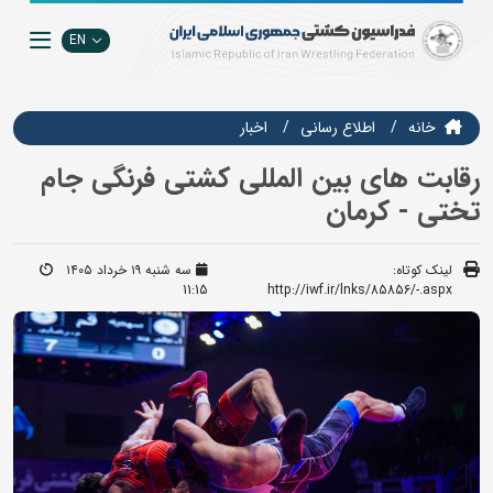
EN
خانه
اطلاع رسانی
اخبار
رقابت های بین المللی کشتی فرنگی جام
تختی - کرمان
لینک کوتاه:
سه شنبه ۱۹ خرداد ۱۴۰۵
11:15
http://iwf.ir/lnks/85856/-.aspx