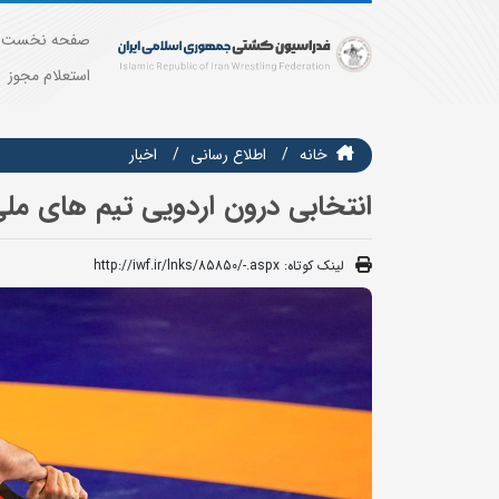
صفحه نخست
استعلام مجوز
خانه
اطلاع رسانی
اخبار
انتخابی درون اردویی تیم های ملی
لینک کوتاه:
http://iwf.ir/lnks/85850/-.aspx