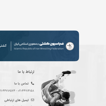
کشت
ارتباط با ما
تماس با ما
021-44714158 - 021-44716574 - 021-44714489
ایمیل های ارتباطی