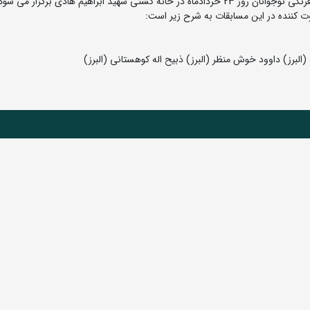
هید ابراهیم هادی برگزار می شود.
 کننده در این مسابقات به شرح زیر است:
البرز) داوود خوش منظر (البرز) ذبیح اله کوهستانی (البرز)