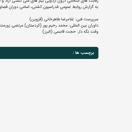
رقابت های انتخابی درون اردویی تیم های ملی کشتی آزاد و فرنگی نوجوانان روز 23 خردادماه در خانه کشتی ش
به گزارش روابط عمومی فدراسیون کشتی، اسامی دوران قضاوت
سرپرست فنی: غلامرضا طاهرخانی (قزوین)
داوران بین المللی: محمد رحیم پور (کردستان) مرتضی زورمند (
وقت نگه دار: حجت قاسمی (البرز)
برچسب ها :