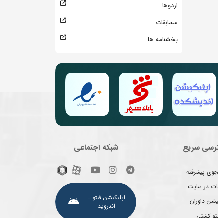
اردوها
مسابقات
بخشنامه ها
رسی سریع
شبکه اجتماعی
وی پیشرفته
غات در سایت
اپلیکیشن فیتو ـ
یشن داوران
اندروید
یتو کشتی