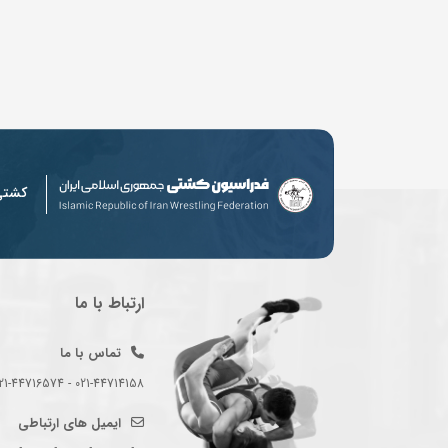
کشت
ارتباط با ما
تماس با ما
021-44714158 - 021-44716574 - 021-44714489
ایمیل های ارتباطی