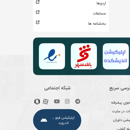
اردوها
مسابقات
بخشنامه ها
رسی سریع
شبکه اجتماعی
وی پیشرفته
غات در سایت
اپلیکیشن فیتو ـ
یشن داوران
اندروید
یتو کشتی