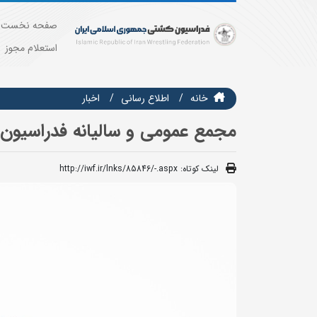
صفحه نخست
استعلام مجوز
خانه
اطلاع رسانی
اخبار
مجمع عمومی و سالیانه فدراسیون 
لینک کوتاه:
http://iwf.ir/lnks/85846/-.aspx