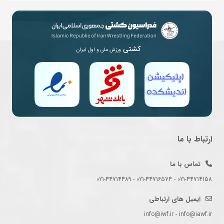
کشتی
ورزش ملی و اول ایران
ارتباط با ما
تماس با ما
021-44714158 - 021-44716574 - 021-44714489
ایمیل های ارتباطی
info@iwf.ir - info@iawf.ir