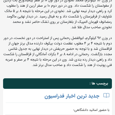
در وزن 86 کیلوگرم، محمد نخودی در دور اول 10 بر صفر بیامبادورج بات اردین
از مغولستان را شکست داد. وی در دور دوم 10 بر صفر آرین از هند را مغلوب
کرد و راهی دیدار نیمه نهایی شد. نخودی در این مرحله با نتیجه 8 بر 5 مالک
شاوایف از قرقیزستان را شکست داد و به فینال رسید. در دیدار نهایی ماگومد
رمضانوف قهرمان المپیک از بلغارستان بر روی تشک حاضر نشد و محمد
نخودی صاحب مدال طلا شد.
در وزن 92 کیلوگرم، ابوالفضل رحمانی پس از استراحت در دور نخست، در دور
دوم با نتیجه 4 بر 4 مغلوب عظمت دولت بیکوف دارنده مدال برنز جهان از
قزاقستان شد و با توجه به حضور حریفش در دیدار نهایی به جدول شانس
مجدد بازگشت. رحمانی در ادامه 8 بر 6 بکزات آمانگالی از قزاقستان را شکست
داد و راهی دیدار رده بندی شد. وی در این مرحله با نتیجه 4 بر صفر و ضربه
فنی پونیت از هند را شکست داد و صاحب مدال برنز شد.
برچسب ها :
جدید ترین اخبار فدراسیون
با حضور اساتید دانشگاهی؛