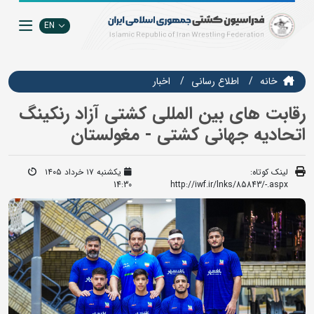
EN
خانه
اطلاع رسانی
اخبار
رقابت های بین المللی کشتی آزاد رنکینگ
اتحادیه جهانی کشتی - مغولستان
لینک کوتاه:
یکشنبه ۱۷ خرداد ۱۴۰۵
14:30
http://iwf.ir/lnks/85843/-.aspx