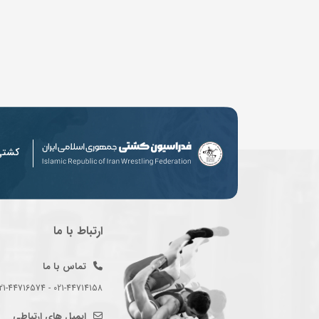
کشت
ارتباط با ما
تماس با ما
021-44714158 - 021-44716574 - 021-44714489
ایمیل های ارتباطی