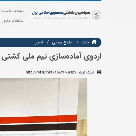
صفحه نخست
استعلام مجوز
خانه
اطلاع رسانی
اخبار
اردوی آماده‌سازی تیم ملی کشتی آ
لینک کوتاه:
http://iwf.ir/lnks/85826/-.aspx