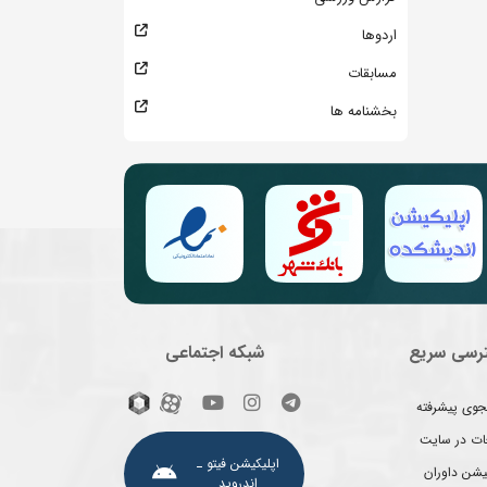
اردوها
مسابقات
بخشنامه ها
رسی سریع
شبکه اجتماعی
وی پیشرفته
غات در سایت
اپلیکیشن فیتو ـ
یشن داوران
اندروید