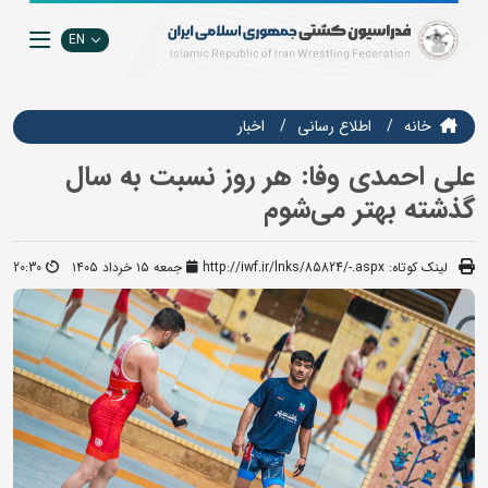
EN
خانه
اطلاع رسانی
اخبار
علی احمدی وفا: هر روز نسبت به سال
گذشته بهتر می‌شوم
لینک کوتاه:
http://iwf.ir/lnks/85824/-.aspx
جمعه ۱۵ خرداد ۱۴۰۵
20:30