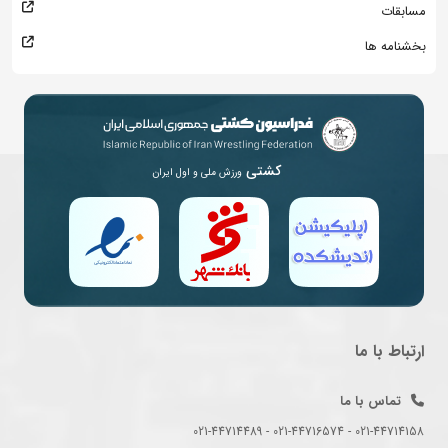
مسابقات
بخشنامه ها
کشتی
ورزش ملی و اول ایران
ارتباط با ما
تماس با ما
021-44714158 - 021-44716574 - 021-44714489