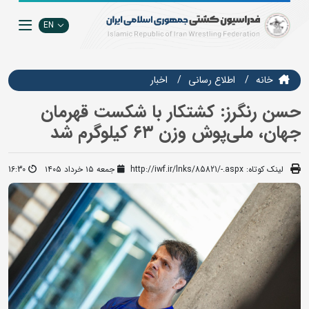
EN
خانه
اطلاع رسانی
اخبار
حسن رنگرز: کشتکار با شکست قهرمان
جهان، ملی‌پوش وزن ۶۳ کیلوگرم شد
لینک کوتاه:
http://iwf.ir/lnks/85821/-.aspx
جمعه ۱۵ خرداد ۱۴۰۵
16:30