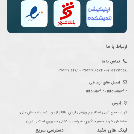
ارتباط با ما
تماس با ما
021-44714158 - 021-44716574 - 021-44714489
ایمیل های ارتباطی
info@iwf.ir - info@iawf.ir
آدرس
تهران، ضلع غربی استادیوم ورزشی آزادی، بالاتر از درب کمپ تیم های ملی،
ساختمان شهید جعفر جنگروی، فدراسیون کشتی جمهوری اسلامی ایران
لینک های مفید
دسترسی سریع