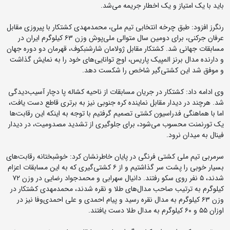
باید با یک امتیاز و یک اخطار جریمه می‌شد.
رنگرز افزود: طبق چرخه انتخابی تیم ملی، محمدمهدی کشتکار با پیروزی مقابل
عرفان جرکنی، برای دومین سال متوالی ملی‌پوش وزن ۶۳ کیلوگرم ایران در
مسابقات جهانی شد. کشتکار مقابل ژولامان شارشنبکوف، قهرمان دو دوره جهان
و دارنده مدال برنز المپیک پاریس، اوج توانایی‌های خود را به نمایش گذاشت
و موفق شد این کشتی‌گیر شاخص را شکست دهد.
وی ادامه داد: کشتکار در جریان مسابقات از ناحیه کشاله پا دچار آسیب‌دیدگی
شد. هرچند در دیدار مقابل نماینده کره جنوبی نیز به برتری قاطع دست یافت،
اما با هماهنگی فدراسیون کشتی تصمیم گرفتیم با توجه به اینکه این رقابت‌ها
یک تورنمنت محسوب می‌شود، برای جلوگیری از تشدید مصدومیت، در دیدار
فینال به میدان نرود.
سرمربی تیم ملی کشتی فرنگی در پایان خاطرنشان کرد: خوشبختانه رقابت‌های
بسیار خوبی را پشت سر گذاشتیم و از ۶ کشتی‌گیری که به این مسابقات اعزام
شدند، ۵ نفر روی سکو رفتند. دانیال سهرابی و محمدجواد رضایی در وزن ۷۲
کیلوگرم به ترتیب صاحب مدال‌های طلا و نقره شدند، محمدمهدی کشتکار در
وزن ۶۳ کیلوگرم به مدال نقره رسید و پیام احمدی و علی احمدی‌وفا نیز در
اوزان ۵۵ و ۶۰ کیلوگرم به مدال طلا دست یافتند.