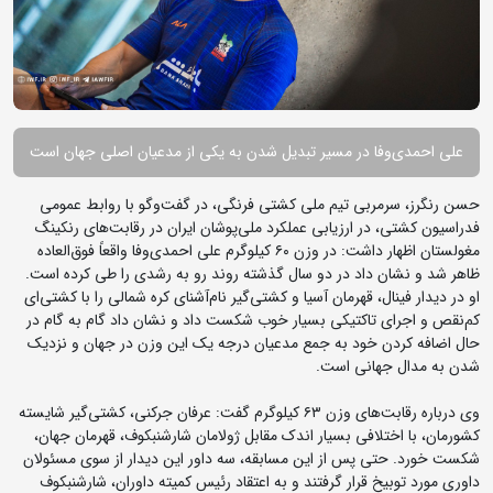
علی احمدی‌وفا در مسیر تبدیل شدن به یکی از مدعیان اصلی جهان است
حسن رنگرز، سرمربی تیم ملی کشتی فرنگی، در گفت‌وگو با روابط عمومی
فدراسیون کشتی، در ارزیابی عملکرد ملی‌پوشان ایران در رقابت‌های رنکینگ
مغولستان اظهار داشت: در وزن ۶۰ کیلوگرم علی احمدی‌وفا واقعاً فوق‌العاده
ظاهر شد و نشان داد در دو سال گذشته روند رو به رشدی را طی کرده است.
او در دیدار فینال، قهرمان آسیا و کشتی‌گیر نام‌آشنای کره شمالی را با کشتی‌ای
کم‌نقص و اجرای تاکتیکی بسیار خوب شکست داد و نشان داد گام به گام در
حال اضافه کردن خود به جمع مدعیان درجه یک این وزن در جهان و نزدیک
شدن به مدال جهانی است.
وی درباره رقابت‌های وزن ۶۳ کیلوگرم گفت: عرفان جرکنی، کشتی‌گیر شایسته
کشورمان، با اختلافی بسیار اندک مقابل ژولامان شارشنبکوف، قهرمان جهان،
شکست خورد. حتی پس از این مسابقه، سه داور این دیدار از سوی مسئولان
داوری مورد توبیخ قرار گرفتند و به اعتقاد رئیس کمیته داوران، شارشنبکوف