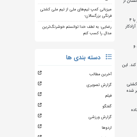
مغولستان از
میزبانی کمپ تیم‌های ملی از تیم ملی کشتی
فرنگی بزرگسالان؛
به گزارش روابط عمومی فدراسیون کشتی، تیم ملی کشتی آزاد ایران در رقابت‌های قهرمانی جهان ۲۰۱۵ آمریکا با کسب ۲ مدال نقره و ۲ مدال برنز با ۴
زادکار
رضایی: به لطف خدا توانستم خوشرنگ‌ترین
مدال را کسب کنم
ان و
دسته بندی ها
کند. این
آخرین مطالب
دیه جهانی کشتی
گزارش تصویری
ر شده
فیلم
گفتگو
تاده
گزارش ورزشی
اردوها