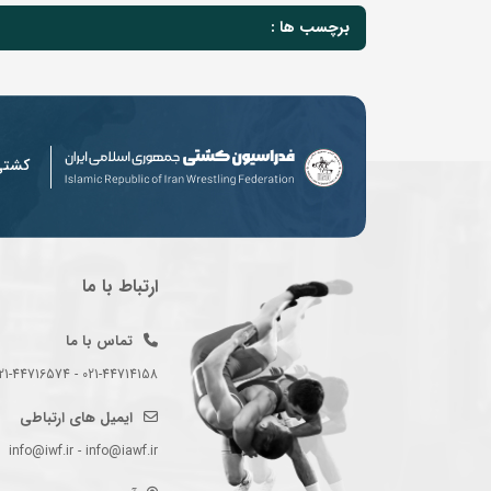
برچسب ها :
کشت
ارتباط با ما
تماس با ما
021-44714158 - 021-44716574 - 021-44714489
ایمیل های ارتباطی
info@iwf.ir - info@iawf.ir