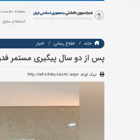
صفحه نخست
استعلام مجوز
خانه
اطلاع رسانی
اخبار
پس از دو سال پیگیری مستمر فدر
لینک کوتاه:
http://iwf.ir/lnks/85819/-.aspx