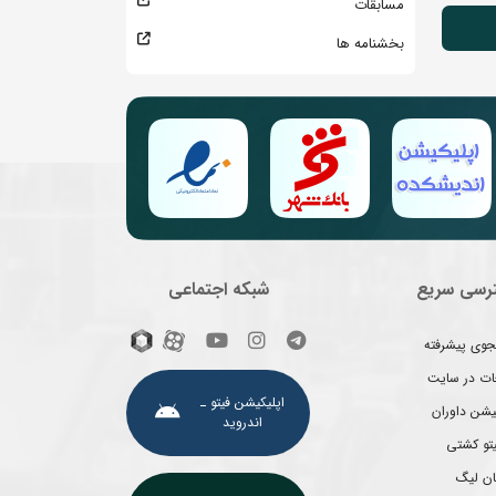
مسابقات
بخشنامه ها
رسی سریع
شبکه اجتماعی
وی پیشرفته
غات در سایت
اپلیکیشن فیتو ـ
یشن داوران
اندروید
یتو کشتی
ان لیگ