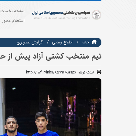
صفحه نخست
استعلام مجوز
خانه
اطلاع رسانی
گزارش تصويري
تیم منتخب کشتی آزاد پیش از حض
لینک کوتاه:
http://iwf.ir/lnks/85796/-.aspx