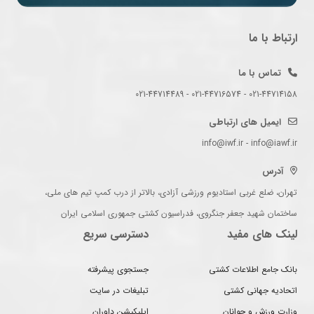
ارتباط با ما
تماس با ما
021-44714158 - 021-44716574 - 021-44714489
ایمیل های ارتباطی
info@iwf.ir - info@iawf.ir
آدرس
تهران، ضلع غربی استادیوم ورزشی آزادی، بالاتر از درب کمپ تیم های ملی،
ساختمان شهید جعفر جنگروی، فدراسیون کشتی جمهوری اسلامی ایران
لینک های مفید
دسترسی سریع
بانک جامع اطلاعات کشتی
جستجوی پیشرفته
اتحادیه جهانی کشتی
تبلیغات در سایت
وزارت ورزش و جوانان
اپلیکیشن داوران