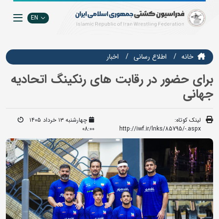
EN
خانه
اطلاع رسانی
اخبار
برای حضور در رقابت های رنکینگ اتحادیه
جهانی
لینک کوتاه:
چهارشنبه ۱۳ خرداد ۱۴۰۵
08:00
http://iwf.ir/lnks/85795/-.aspx