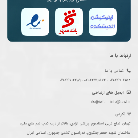
کشتی
ورزش ملی و اول ایران
ارتباط با ما
تماس با ما
021-44714158 - 021-44716574 - 021-44714489
ایمیل های ارتباطی
info@iwf.ir - info@iawf.ir
آدرس
تهران، ضلع غربی استادیوم ورزشی آزادی، بالاتر از درب کمپ تیم های ملی،
ساختمان شهید جعفر جنگروی، فدراسیون کشتی جمهوری اسلامی ایران