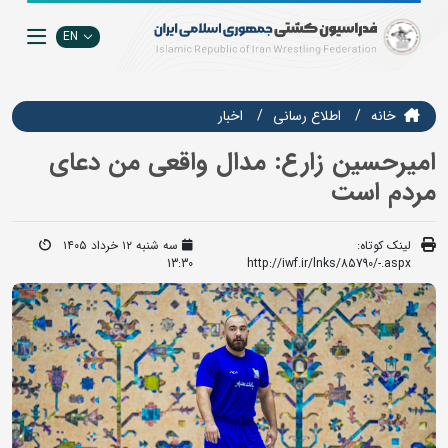
EN
خانه
اطلاع رسانی
اخبار
امیرحسین زارع: مدال واقعی من دعای
مردم است
لینک کوتاه:
سه شنبه ۱۲ خرداد ۱۴۰۵
13:30
http://iwf.ir/lnks/85790/-.aspx