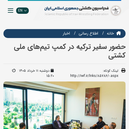
EN
خانه
اطلاع رسانی
اخبار
حضور سفیر ترکیه در کمپ تیم‌های ملی
کشتی
لینک کوتاه:
دوشنبه ۱۱ خرداد ۱۴۰۵
15:20
http://iwf.ir/lnks/85786/-.aspx