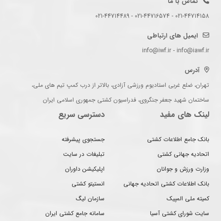
تماس با ما
021-44714158 - 021-44716574 - 021-44714489
ایمیل های ارتباطی
info@iwf.ir - info@iawf.ir
آدرس
تهران، ضلع غربی استادیوم ورزشی آزادی، بالاتر از درب کمپ تیم های ملی،
ساختمان شهید جعفر جنگروی، فدراسیون کشتی جمهوری اسلامی ایران
لینک های مفید
دسترسی سریع
بانک جامع اطلاعات کشتی
جستجوی پیشرفته
اتحادیه جهانی کشتی
تبلیغات در سایت
وزارت ورزش و جوانان
اپلیکیشن داوران
بانک اطلاعات کشتی اتحادیه جهانی
انستیتو کشتی
کمیته ملی المپیک
سازمان لیگ
سایت شورای کشتی آسیا
سامانه جامع کشتی ایران