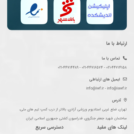
ارتباط با ما
تماس با ما
021-44714158 - 021-44716574 - 021-44714489
ایمیل های ارتباطی
info@iwf.ir - info@iawf.ir
آدرس
تهران، ضلع غربی استادیوم ورزشی آزادی، بالاتر از درب کمپ تیم های ملی،
ساختمان شهید جعفر جنگروی، فدراسیون کشتی جمهوری اسلامی ایران
لینک های مفید
دسترسی سریع