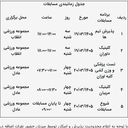
جدول زمانبندی مسابقات
برنامه
ردیف
مورخ
روز
ساعت
محل برگزاری
مسابقات
پذیرش تیم
سه
مجموعه ورزشی
17:00-14:00
19/03/1405
1
ها
شنبه
انقلاب
کلینیک
سه
مجموعه ورزشی
18:00-17:00
19/03/1405
2
داوران
شنبه
انقلاب
تست پزشکی
چهار
مجموعه ورزشی
3
و وزن کشی
20/03/1405
07:30-07:00
شنبه
عادل
کلیه اوزان
کلینیک
چهار
مجموعه ورزشی
08:00-07:30
20/03/1405
4
مربیان
شنبه
عادل
شروع
چهار
تا پایان مسابقات
مجموعه ورزشی
20/03/1405
5
مسابقات
شنبه
-09:00
عادل
با توجه به اعلام محدودیت پذیرش و اسکان توسط میزبان حضور نفرات اضافه در