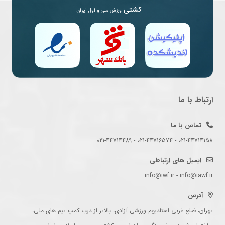
کشتی
ورزش ملی و اول ایران
ارتباط با ما
تماس با ما
021-44714158 - 021-44716574 - 021-44714489
ایمیل های ارتباطی
info@iwf.ir - info@iawf.ir
آدرس
تهران، ضلع غربی استادیوم ورزشی آزادی، بالاتر از درب کمپ تیم های ملی،