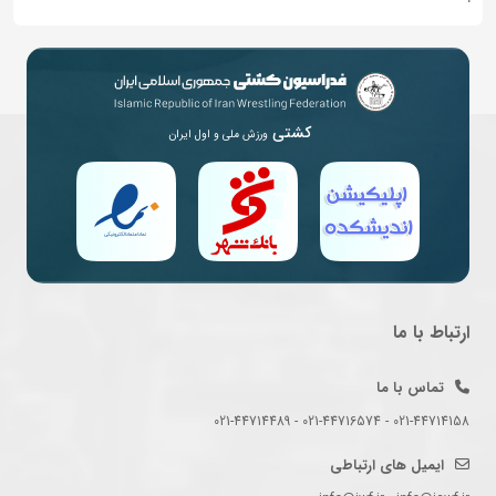
کشتی
ورزش ملی و اول ایران
ارتباط با ما
تماس با ما
021-44714158 - 021-44716574 - 021-44714489
ایمیل های ارتباطی