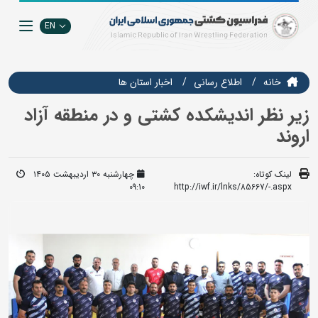
EN
خانه
اطلاع رسانی
اخبار استان ها
زیر نظر اندیشکده کشتی و در منطقه آزاد
اروند
لینک کوتاه:
چهارشنبه ۳۰ اردیبهشت ۱۴۰۵
09:10
http://iwf.ir/lnks/85667/-.aspx