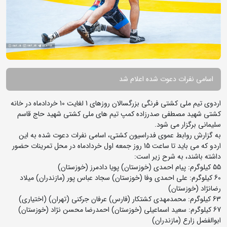
اسامی نفرات دعوت شده اعلام شد
اردوی تیم ملی کشتی فرنگی بزرگسالان روزهای 1 لغایت 10 خردادماه در خانه
کشتی شهید مصطفی صدرزاده کمپ تیم های ملی کشتی شهید حاج قاسم
سلیمانی برگزار می شود.
به گزارش روابط عموی فدراسیون کشتی، اسامی نفرات دعوت شده به این
اردو که می باید تا ساعت 15 روز جمعه اول خردادماه در محل تمرینات حضور
داشته باشند، به شرح زیر است:
55 کیلوگرم: پیام احمدی (خوزستان) پویا دادمرز (خوزستان)
60 کیلوگرم: علی احمدی وفا (خوزستان) سجاد عباس پور (مازندران) میلاد
رضانژاد (خوزستان)
63 کیلوگرم: محمدمهدی کشتکار (فارس) عرفان جرکنی (تهران) (اختیاری)
67 کیلوگرم: سعید اسماعیلی (خوزستان) احمدرضا محسن نژاد (خوزستان)
ابوالفضل زارع (مازندران)