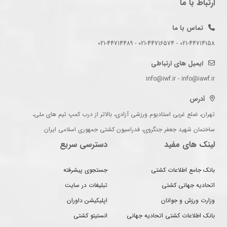
ارتباط با ما
تماس با ما
021-44714158 - 021-44716574 - 021-44714489
ایمیل های ارتباطی
info@iwf.ir - info@iawf.ir
آدرس
تهران، ضلع غربی استادیوم ورزشی آزادی، بالاتر از درب کمپ تیم های ملی،
ساختمان شهید جعفر جنگروی، فدراسیون کشتی جمهوری اسلامی ایران
لینک های مفید
دسترسی سریع
بانک جامع اطلاعات کشتی
جستجوی پیشرفته
اتحادیه جهانی کشتی
تبلیغات در سایت
وزارت ورزش و جوانان
اپلیکیشن داوران
بانک اطلاعات کشتی اتحادیه جهانی
انستیتو کشتی