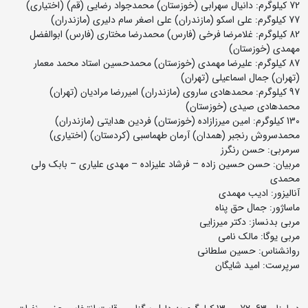
72 کیلوگرم: دانیال سهرابی (خوزستان) محمدجواد رضایی (قم) (اختیاری)
77 کیلوگرم: علی اسکو (مازندران) علی اصغر سام دلیری (مازندران)
82 کیلوگرم: غلامرضا فرخی (فارس) محمدرضا مختاری (فارس) ابوالفضل
مهمدی (خوزستان)
87 کیلوگرم: علیرضا مهمدی (خوزستان) محمدحسین استاد محمد معمار
(تهران) جمال اسماعیلی (تهران)
97 کیلوگرم: محمدهادی ساروی (مازندران) امیررضا مرادیان (تهران)
محمدهادی صیدی (خوزستان)
130 کیلوگرم: امین میرزازاده (خوزستان) فردین هدایتی (مازندران)
محمدسروش رنجبر (همدان) آرمان طهماسبی (کردستان) (اختیاری)
سرمربی: حسن رنگرز
مربیان: حسن حسین زاده – فرشاد علیزاده – مهدی علیاری – بابک ولی
محمدی
آنالیزور: ادیب مهمدی
ماساژور: جمال حق پناه
مربی بدنساز: دکتر میرزایی
مربی یوگا: مالک نامی
روانشناس: حسین سلطانی
سرپرست: امید شایگان