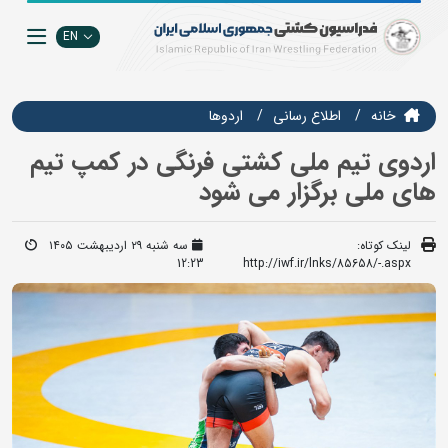
EN
خانه
اطلاع رسانی
اردوها
اردوی تیم ملی کشتی فرنگی در کمپ تیم
های ملی برگزار می شود
لینک کوتاه:
سه شنبه ۲۹ اردیبهشت ۱۴۰۵
12:23
http://iwf.ir/lnks/85658/-.aspx