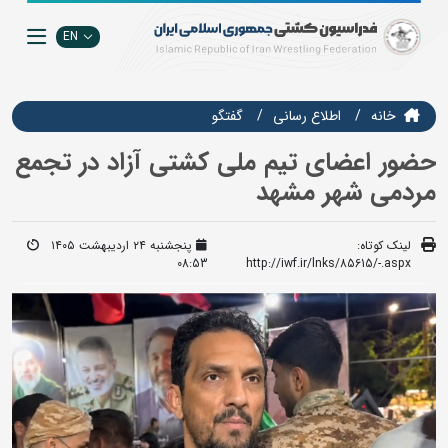
EN
خانه
اطلاع رسانی
گفتگو
حضور اعضای تیم ملی کشتی آزاد در تجمع
مردمی شهر مشهد
لینک کوتاه:
پنجشنبه ۲۴ اردیبهشت ۱۴۰۵
08:53
http://iwf.ir/lnks/85615/-.aspx