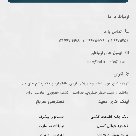
ارتباط با ما
تماس با ما
021-44714158 - 021-44716574 - 021-44714489
ایمیل های ارتباطی
info@iwf.ir - info@iawf.ir
آدرس
تهران، ضلع غربی استادیوم ورزشی آزادی، بالاتر از درب کمپ تیم های ملی،
ساختمان شهید جعفر جنگروی، فدراسیون کشتی جمهوری اسلامی ایران
لینک های مفید
دسترسی سریع
بانک جامع اطلاعات کشتی
جستجوی پیشرفته
اتحادیه جهانی کشتی
تبلیغات در سایت
وزارت ورزش و جوانان
اپلیکیشن داوران