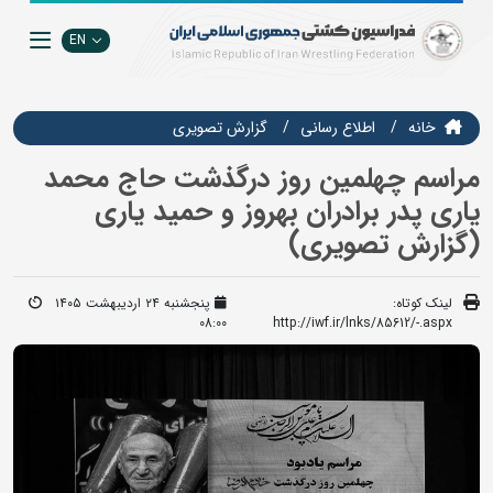
EN
خانه
اطلاع رسانی
گزارش تصويري
مراسم چهلمین روز درگذشت حاج محمد
یاری پدر برادران بهروز و حمید یاری
(گزارش تصویری)
لینک کوتاه:
پنجشنبه ۲۴ اردیبهشت ۱۴۰۵
08:00
http://iwf.ir/lnks/85612/-.aspx