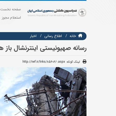
صفحه نخست
استعلام مجوز
خانه
اطلاع رسانی
اخبار
رسانه صهیونیستی اینترنشال باز ه
لینک کوتاه:
http://iwf.ir/lnks/85606/-.aspx