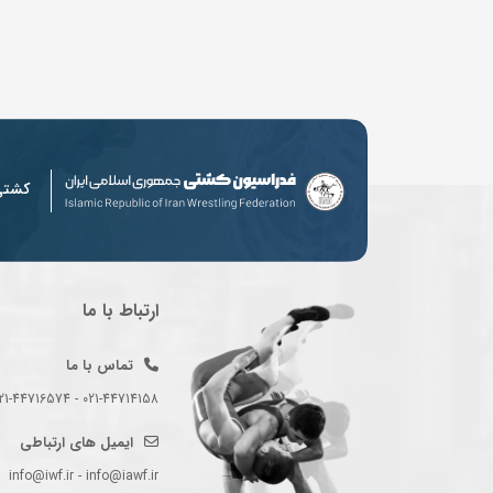
کشت
ارتباط با ما
تماس با ما
021-44714158 - 021-44716574 - 021-44714489
ایمیل های ارتباطی
info@iwf.ir - info@iawf.ir