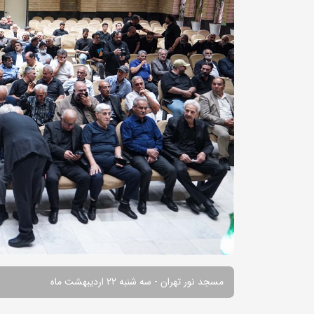
مسجد نور تهران - سه شنبه 22 اردیبهشت ماه