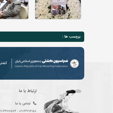
برچسب ها :
کشت
ارتباط با ما
تماس با ما
021-44714158 - 021-44716574 - 021-44714489