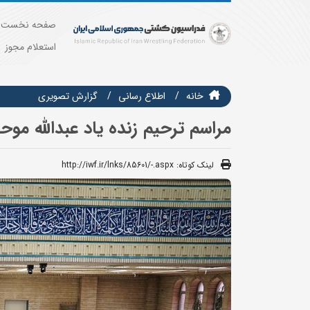
صفحه نخست
استعلام مجوز
خانه
اطلاع رسانی
گزارش تصويري
مراسم ترحیم زنده یاد عبدالله مو
لینک کوتاه:
http://iwf.ir/lnks/85601/-.aspx