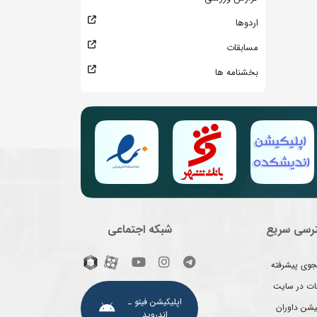
اردوها
مسابقات
بخشنامه ها
رسی سریع
شبکه اجتماعی
وی پیشرفته
غات در سایت
اپلیکیشن فیتو ـ
یشن داوران
اندروید