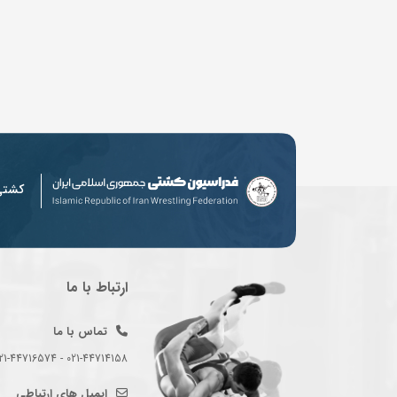
کشت
ارتباط با ما
تماس با ما
021-44714158 - 021-44716574 - 021-44714489
ایمیل های ارتباطی