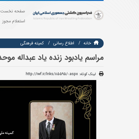
صفحه نخست
استعلام مجوز
خانه
اطلاع رسانی
كميته فرهنگي
مراسم یادبود زنده یاد عبداله موحد
لینک کوتاه:
http://iwf.ir/lnks/85595/-.aspx