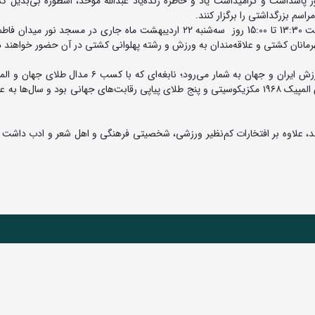
 پاسداشت و گرامیداشت یاد و خاطره زنده‌یاد عبدالله موحد، اسطوره بی‌بدیل کش
راسم بزرگداشتی را برگزار کنند.
به گزارش روابط عمومی فدراسیون کشتی، این مراسم از ساعت 13:30 تا 15:00 روز سه‌شنبه ۲۲ اردیبهشت ماه جاری در مسجد نو
انان کشتی و علاقه‌مندان به ورزش و رشته پهلوانی کشتی در آن حضور خواهند 
زنده‌یاد عبدالله موحد یکی از پرافتخارترین چهره‌های تاریخ ورزش ایران و جهان به شمار می‌رود؛ نابغه‌ای که
خود را در تاریخ کشتی آزاد جاودانه کرد. او دارنده مدال طلای المپیک ۱۹۶۸ مکزیکوسیتی و پنج طلای پیاپی رقابت‌های جهانی بود و سال‌
نند، علاوه بر افتخارات کم‌نظیر ورزشی، شخصیتی فرهنگی و اهل شعر و ادب داشت 