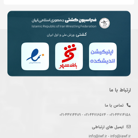
کشتی
ورزش ملی و اول ایران
ارتباط با ما
تماس با ما
021-44714158 - 021-44716574 - 021-44714489
ایمیل های ارتباطی
info@iwf.ir - info@iawf.ir