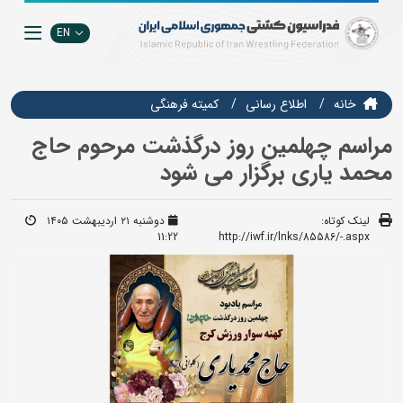
EN
خانه
اطلاع رسانی
كميته فرهنگي
مراسم چهلمین روز درگذشت مرحوم حاج
محمد یاری برگزار می شود
لینک کوتاه:
دوشنبه ۲۱ اردیبهشت ۱۴۰۵
11:22
http://iwf.ir/lnks/85586/-.aspx