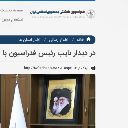
صفحه نخست
استعلام مجوز
خانه
اطلاع رسانی
اخبار استان ها
در دیدار نایب رئیس فدراسیون با 
لینک کوتاه:
http://iwf.ir/lnks/85580/-.aspx