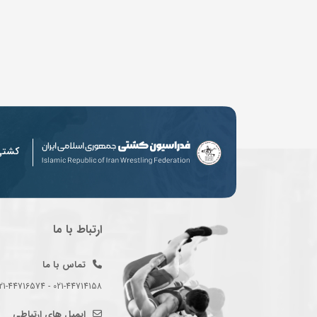
کشت
ارتباط با ما
تماس با ما
021-44714158 - 021-44716574 - 021-44714489
ایمیل های ارتباطی