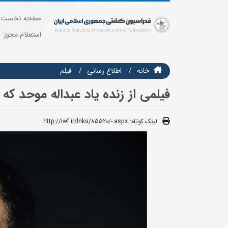
صفحه نخست
استعلام مجوز
خانه
اطلاع رسانی
فيلم
فیلمی از زنده یاد عبداله موحد که برای اولین با
لینک کوتاه:
http://iwf.ir/lnks/85520/-.aspx