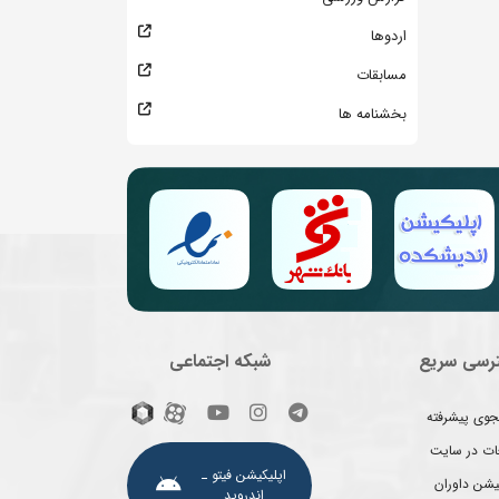
اردوها
مسابقات
بخشنامه ها
رسی سریع
شبکه اجتماعی
وی پیشرفته
غات در سایت
اپلیکیشن فیتو ـ
یشن داوران
اندروید