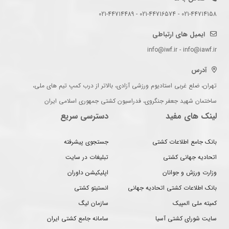
021-44714158 - 021-44716574 - 021-44714489
ایمیل های ارتباطی
info@iwf.ir - info@iawf.ir
آدرس
تهران، ضلع غربی استادیوم ورزشی آزادی، بالاتر از درب کمپ تیم های ملی،
ساختمان شهید جعفر جنگروی، فدراسیون کشتی جمهوری اسلامی ایران
لینک های مفید
دسترسی سریع
بانک جامع اطلاعات کشتی
جستجوی پیشرفته
اتحادیه جهانی کشتی
تبلیغات در سایت
وزارت ورزش و جوانان
اپلیکیشن داوران
بانک اطلاعات کشتی اتحادیه جهانی
انستیتو کشتی
کمیته ملی المپیک
سازمان لیگ
سایت شورای کشتی آسیا
سامانه جامع کشتی ایران