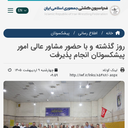
EN
خانه
اطلاع رسانی
پیشکسوتان
روز گذشته و با حضور مشاور عالی امور
پیشکسوتان انجام پذیرفت
لینک کوتاه:
چهارشنبه ۹ اردیبهشت ۱۴۰۵
09:59
http://iwf.ir/lnks/85486/-.aspx