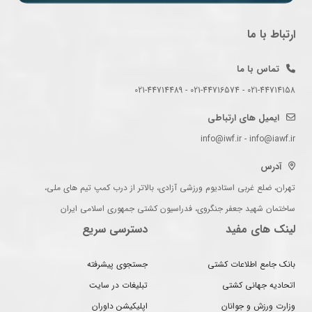
ارتباط با ما
تماس با ما
021-44714158 - 021-44716574 - 021-44714489
ایمیل های ارتباطی
info@iwf.ir - info@iawf.ir
آدرس
تهران، ضلع غربی استادیوم ورزشی آزادی، بالاتر از درب کمپ تیم های ملی،
ساختمان شهید جعفر جنگروی، فدراسیون کشتی جمهوری اسلامی ایران
لینک های مفید
دسترسی سریع
بانک جامع اطلاعات کشتی
جستجوی پیشرفته
اتحادیه جهانی کشتی
تبلیغات در سایت
وزارت ورزش و جوانان
اپلیکیشن داوران