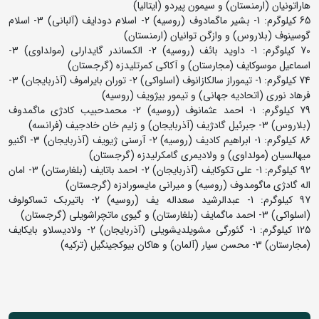
هاراتونیان (ارمنستان) و سیمون پیردو (ایتالیا)
65 کیلوگرم: 1- بشیر ماگمادوف (روسیه) 2- اسلام دودایف (آلبانی) 3- اسلام
گوسینوف (بلاروس) و وازگن توانیان (ارمنستان)
70 کیلوگرم: 1- داوید بائف (روسیه) 2- الکساندر گایدارلی (مولداوی) 3-
اسماعیل موسوکایف (مجارستان) و آکاکی کمرتلیدزه (گرجستان)
74 کیلوگرم: 1- تیموراز سالکازانوف (اسلواکی) 2- توران بایراموف (آذربایجان) 3-
فرهاد نوری (اتحادیه جهانی) و تیمور بیژویف (روسیه)
79 کیلوگرم: 1- احمد عثمانوف (روسیه) 2- محمدحبیب کادژی ماگمدوف
(بلاروس) 3- جبرئیل گادژیف (آذربایجان) و زلیم خان خادجیف (فرانسه)
86 کیلوگرم: 1- ابراهیم کادیف (روسیه) 2- آرسنی ژیویف (آذربایجان) 3- اگنیو
میهالسیان (مولداوی) و ولادیمری گامکرلیدزه (گرجستان)
92 کیلوگرم: 1- علی تکوکایف (آذربایجان) 2- احمد باتایف (بلغارستان) 3- امان
اله گادژی ماگومدوف (روسیه) و میرانی مایسورادزه (گرجستان)
97 کیلوگرم: 1- عبدالرشید سعداله یف (روسیه) 2- باتیربک تساکولوف
(اسلواکی) 3- احمد ماگمایف (بلغارستان) و گیوی ماتچراشویلی (گرجستان)
125 کیلوگرم: 1- گئورگی مشویلدیشویلی (آذربایجان) 2- ولادیسلاو بایکایف
(مجارستان) 3- محسن سیار (آلمان) و هاکان بیوکجینگیل (ترکیه)