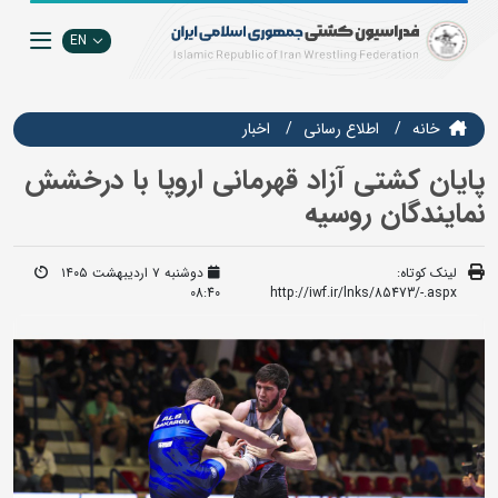
EN
خانه
اطلاع رسانی
اخبار
پایان کشتی آزاد قهرمانی اروپا با درخشش
نمایندگان روسیه
لینک کوتاه:
دوشنبه ۷ اردیبهشت ۱۴۰۵
08:40
http://iwf.ir/lnks/85473/-.aspx