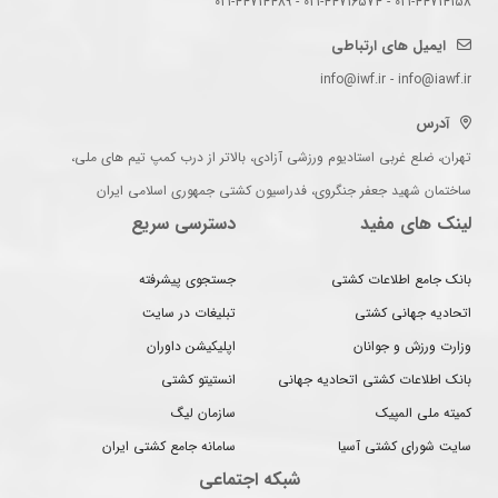
021-44714158 - 021-44716574 - 021-44714489
ایمیل های ارتباطی
info@iwf.ir - info@iawf.ir
آدرس
تهران، ضلع غربی استادیوم ورزشی آزادی، بالاتر از درب کمپ تیم های ملی،
ساختمان شهید جعفر جنگروی، فدراسیون کشتی جمهوری اسلامی ایران
لینک های مفید
دسترسی سریع
بانک جامع اطلاعات کشتی
جستجوی پیشرفته
اتحادیه جهانی کشتی
تبلیغات در سایت
وزارت ورزش و جوانان
اپلیکیشن داوران
بانک اطلاعات کشتی اتحادیه جهانی
انستیتو کشتی
کمیته ملی المپیک
سازمان لیگ
سایت شورای کشتی آسیا
سامانه جامع کشتی ایران
شبکه اجتماعی