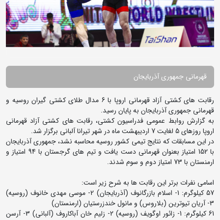
قهرمانی جمهوری آذربایجان
رقابت های کشتی آزاد قهرمانی اروپا با 6 مدال طلای کشتی گیران روسیه و
قهرمانی جمهوری آذربایجان به پایان رسید.
به گزارش روابط عمومی فدراسیون کشتی، رقابت های کشتی آزاد قهرمانی
اروپا روزهای 5 لغایت 7 اردیبهشت ماه در شهر تیرانا آلبانی برگزار شد.
در این مسابقات که نتایج تیمی کشور روسیه محاسبه نشد، جمهوری آذربایجان
با 152 امتیاز بعنوان قهرمانی دست یافت و تیم های گرجستان با 94 امتیاز و
ارمنستان با 73 امتیاز دوم و سوم شدند.
اسامی نفرات برتر این رقابت ها به شرح زیر است:
57 کیلوگرم: 1- اسلام بازرگانوف (آذربایجان) 2- موسی مهدی خانوف (روسیه)
3- آریان تیوترین (بلاروس) و مانول خندزرستیان (ارمنستان)
61 کیلوگرم: 1- زائور اوگویف (روسیه) 2- زلیم خان آباکاروف (آلبانی) 3- آرسن