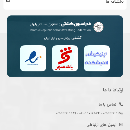
بخشنامه ها
کشتی
ورزش ملی و اول ایران
ارتباط با ما
تماس با ما
021-44714158 - 021-44716574 - 021-44714489
ایمیل های ارتباطی