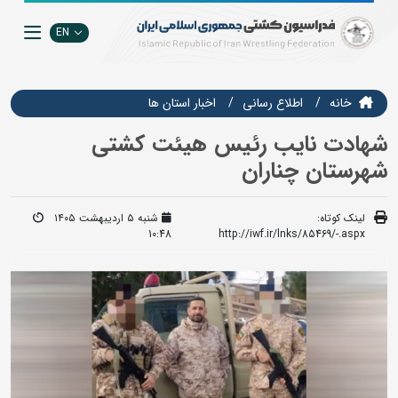
EN
خانه
اطلاع رسانی
اخبار استان ها
شهادت نایب رئیس هیئت کشتی
شهرستان چناران
لینک کوتاه:
شنبه ۵ اردیبهشت ۱۴۰۵
10:48
http://iwf.ir/lnks/85469/-.aspx