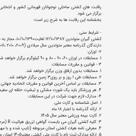
برگزار می شود.
بخشنامه این رقابت ها به شرح زیر است:
- شرایط سنی :
کشتی گیران متولدین 12/10/1387 لغایت10/10/1390، مجاز به شرکت می باشند.
دارندگان گذرنامه معتبر متولدین سال میلادی (2009، 2010 ،2011) مجاز به شرکت در این مسابقات می باشند.
2- اوزان:
1. مسابقات در اوزان 60، 70 ، 80 و 90 کیلوگرم برگزار خواهد شد.
3 - قوانین و مقررات مسابقات:
1. مسابقات بدون ارفاق وزن برگزار خواهد شد.
2. مسابقات طی 1 روز و بر روی3 زمین برگزار خواهد شد.
3. مسابقات بر اساس آخرین قوانین و مقررات اتحادیه جهانی کشتی برگزار خواهد شد.
4. هر ورزشکار باید یک شورت مشکی و تیشرت حلقه ای سفید و مشکی به همراه داشته باشد.
4- مدارک لازم جهت شرکت در این مسابقات:
1. اصل شناسنامه و کارت ملی.
2. ارائه گذرنامه با اعتبار 18 ماه.
2. کارت بیمه ورزشی معتبر سال 1405.
3. کلیه کشتی گیران می بایست گواهی تزریق هپاتیت B (مرحله اول) داشته باشندکه در زمان پذیرش ارائه و بررسی خواهد شد.
4. معرفی نامه هیات کشتی استان مربوطه (تایپ شده و با مهر رئیس هیات استان).
5. ارائه مدارک ثبت نام یا کارت ملی کشتی معتبر1405 استان مربوطه.