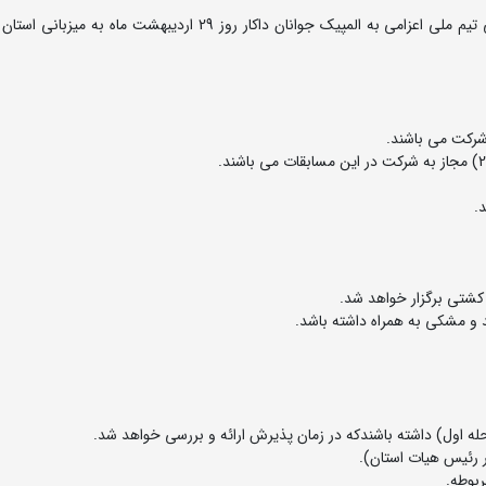
رقابت های کشتی ساحلی نوجوانان قهرمانی کشور و انتخابی تیم ملی اعزامی به المپیک جوانان داکار روز 29 اردیبهشت م