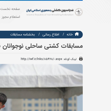
صفحه نخست
استعلام مجوز
خانه
اطلاع رسانی
بخشنامه مسابقات
مسابقات کشتی ساحلی نوجوانان قهرمانی کشور 29 اردیبه
لینک کوتاه:
http://iwf.ir/lnks/85468/-.aspx