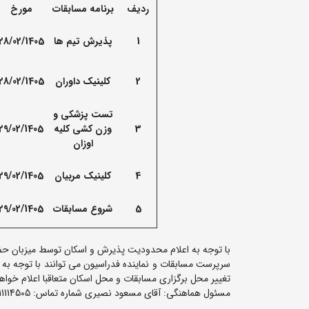
ردیف
برنامه مسابقات
مورخ
1
پذیرش تیم ها
28/02/1405
2
کلینیک داوران
28/02/1405
تست پزشکی و
3
وزن کشی کلیه
29/02/1405
اوزان
4
کلینیک مربیان
29/02/1405
5
شروع مسابقات
29/02/1405
با توجه به اعلام محدودیت پذیرش و اسکان توسط میزبان حضو
سرپرست مسابقات و نماینده فدراسیون می توانند با توجه به رو
تغییر محل برگزاری مسابقات و محل اسکان متعاقبا اعلام خواه
مسئول هماهنگی: آقای مسعود نصیری شماره تماس: 09111114505