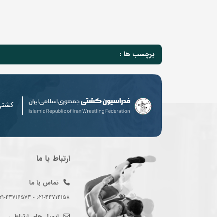
برچسب ها :
کشت
ارتباط با ما
تماس با ما
021-44714158 - 021-44716574 - 021-44714489
ایمیل های ارتباطی