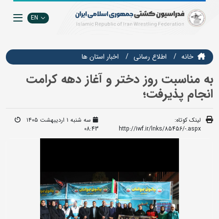
EN
خانه
اطلاع رسانی
اخبار استان ها
به مناسبت روز دختر و آغاز دهه کرامت
انجام پذیرفت؛
لینک کوتاه:
سه شنبه ۱ اردیبهشت ۱۴۰۵
08:43
http://iwf.ir/lnks/85456/-.aspx