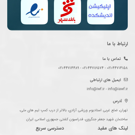
ارتباط با ما
تماس با ما
021-44714158 - 021-44716574 - 021-44714489
ایمیل های ارتباطی
info@iwf.ir - info@iawf.ir
آدرس
تهران، ضلع غربی استادیوم ورزشی آزادی، بالاتر از درب کمپ تیم های ملی،
ساختمان شهید جعفر جنگروی، فدراسیون کشتی جمهوری اسلامی ایران
لینک های مفید
دسترسی سریع