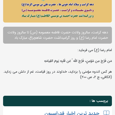
دهه کرامت، سالروز ولادت حضرت فاطمه معصومه (س) تا سالروز ولادت
حضرت امام رضا (ع) و روز گرامیداشت حضرت شاهچراغ، مبارک باد
امام رضا (ع) می فرماید:
مَن فَرَّجَ مِن مُؤمِنٍ، فَرَّجَ اللّه ُ عَن قَلبِهِ یَومَ القِیامَهِ
هر کس اندوه مؤمنی را بزداید، خداوند در روز قیامت، غم از دلش می زداید.
(الکافی، ج 2، ص 200)
برچسب ها :
جدید ترین اخبار فدراسیون