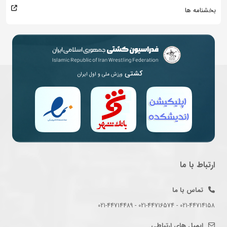
بخشنامه ها
کشتی
ورزش ملی و اول ایران
ارتباط با ما
تماس با ما
021-44714158 - 021-44716574 - 021-44714489
ایمیل های ارتباطی