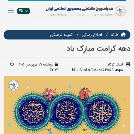
EN
خانه
اطلاع رسانی
كميته فرهنگي
دهه کرامت مبارک باد
لینک کوتاه:
دوشنبه ۳۱ فروردین ۱۴۰۵
22:07
http://iwf.ir/lnks/85455/-.aspx