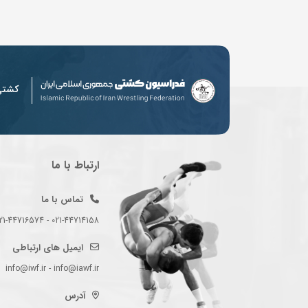
کشت
ارتباط با ما
تماس با ما
021-44714158 - 021-44716574 - 021-44714489
ایمیل های ارتباطی
info@iwf.ir - info@iawf.ir
آدرس