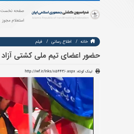
صفحه نخست
استعلام مجوز
خانه
اطلاع رسانی
فيلم
حضور اعضای تیم ملی کشتی آزاد ن
لینک کوتاه:
http://iwf.ir/lnks/85443/-.aspx