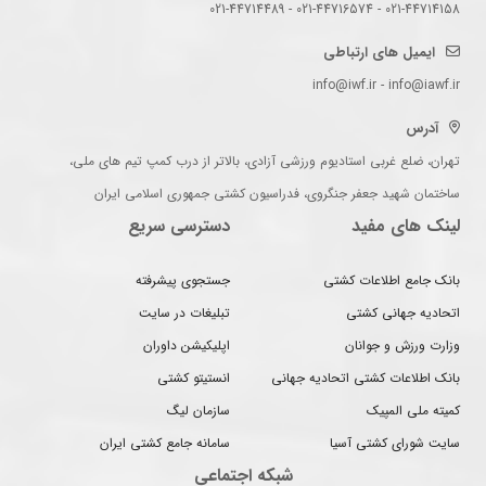
021-44714158 - 021-44716574 - 021-44714489
ایمیل های ارتباطی
info@iwf.ir - info@iawf.ir
آدرس
تهران، ضلع غربی استادیوم ورزشی آزادی، بالاتر از درب کمپ تیم های ملی،
ساختمان شهید جعفر جنگروی، فدراسیون کشتی جمهوری اسلامی ایران
لینک های مفید
دسترسی سریع
بانک جامع اطلاعات کشتی
جستجوی پیشرفته
اتحادیه جهانی کشتی
تبلیغات در سایت
وزارت ورزش و جوانان
اپلیکیشن داوران
بانک اطلاعات کشتی اتحادیه جهانی
انستیتو کشتی
کمیته ملی المپیک
سازمان لیگ
سایت شورای کشتی آسیا
سامانه جامع کشتی ایران
شبکه اجتماعی