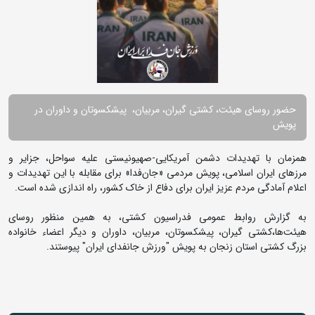
حضور روسای هیئت، کشتی گیران، مربیان، پیشکسوتان و داوران در
پویش
همزمان با تهدیدات دشمن آمریکایی-صهیونیستی علیه سواحل، جزایر و
مرزهای ایران اسلامی، پویش مردمی «جان‌فدا» برای مقابله با این تهدیدات و
اعلام آمادگی مردم عزیز ایران برای دفاع از خاک کشور، راه اندازی شده است.
به گزارش روابط عمومی فدراسیون کشتی، به همین منظور روسای
هیئت‌ها،کشتی گیران، پیشکسوتان، مربیان، داوران و دیگر اعضاء خانواده
بزرگ کشتی استان زنجان به پویش "ورزش جانفدای ایران" پیوستند.