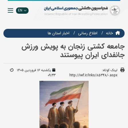
EN
خانه
اطلاع رسانی
اخبار استان ها
جامعه کشتی زنجان به پویش ورزش
جانفدای ایران پیوستند
لینک کوتاه:
یکشنبه ۱۶ فروردین ۱۴۰۵
09:33
http://iwf.ir/lnks/85348/-.aspx