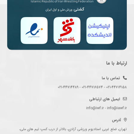
کشتی
ورزش ملی و اول ایران
ارتباط با ما
تماس با ما
021-44714158 - 021-44716574 - 021-44714489
ایمیل های ارتباطی
info@iwf.ir - info@iawf.ir
آدرس
تهران، ضلع غربی استادیوم ورزشی آزادی، بالاتر از درب کمپ تیم های ملی،