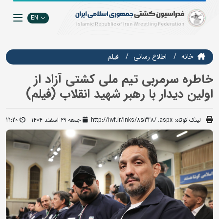
EN
خانه
اطلاع رسانی
فيلم
خاطره سرمربی تیم ملی کشتی آزاد از
اولین دیدار با رهبر شهید انقلاب (فیلم)
لینک کوتاه:
http://iwf.ir/lnks/85328/-.aspx
جمعه ۲۹ اسفند ۱۴۰۴
21:20