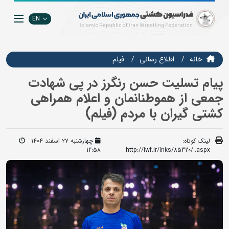
EN
خانه
اطلاع رسانی
فيلم
پیام تسلیت حسن رنگرز در پی شهادت
جمعی از هموطنانمان و اعلام همراهی
کشتی گیران با مردم (فیلم)
لینک کوتاه:
چهارشنبه ۲۷ اسفند ۱۴۰۴
12:58
http://iwf.ir/lnks/85320/-.aspx