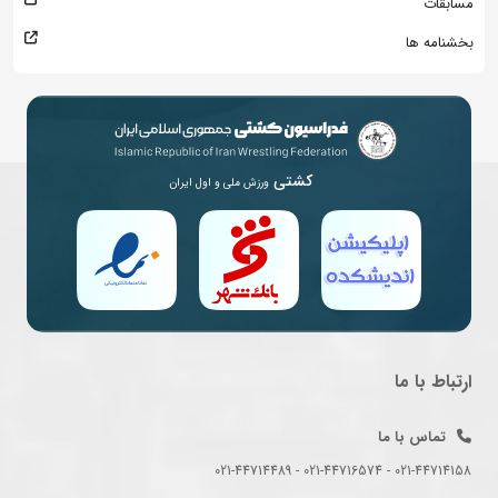
مسابقات
بخشنامه ها
کشتی
ورزش ملی و اول ایران
ارتباط با ما
تماس با ما
021-44714158 - 021-44716574 - 021-44714489