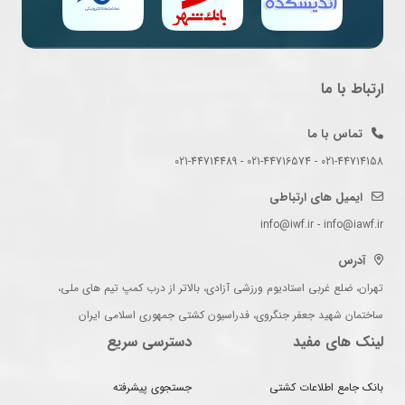
ارتباط با ما
تماس با ما
021-44714158 - 021-44716574 - 021-44714489
ایمیل های ارتباطی
info@iwf.ir - info@iawf.ir
آدرس
تهران، ضلع غربی استادیوم ورزشی آزادی، بالاتر از درب کمپ تیم های ملی،
ساختمان شهید جعفر جنگروی، فدراسیون کشتی جمهوری اسلامی ایران
لینک های مفید
دسترسی سریع
بانک جامع اطلاعات کشتی
جستجوی پیشرفته