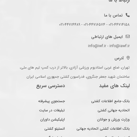
ارتباط با ما
تماس با ما
021-44714158 - 021-44716574 - 021-44714489
ایمیل های ارتباطی
info@iwf.ir - info@iawf.ir
آدرس
تهران، ضلع غربی استادیوم ورزشی آزادی، بالاتر از درب کمپ تیم های ملی،
ساختمان شهید جعفر جنگروی، فدراسیون کشتی جمهوری اسلامی ایران
لینک های مفید
دسترسی سریع
بانک جامع اطلاعات کشتی
جستجوی پیشرفته
اتحادیه جهانی کشتی
تبلیغات در سایت
وزارت ورزش و جوانان
اپلیکیشن داوران
بانک اطلاعات کشتی اتحادیه جهانی
انستیتو کشتی