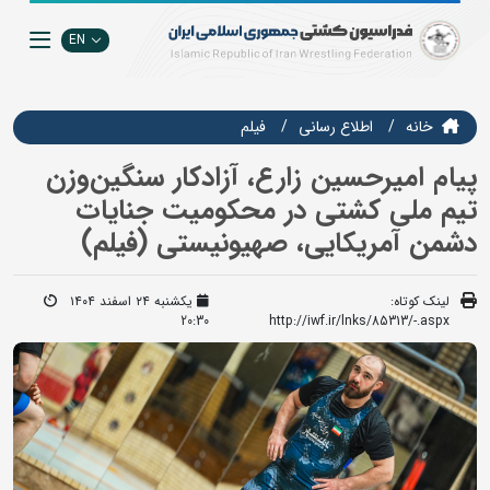
EN
خانه
اطلاع رسانی
فيلم
پیام امیرحسین زارع، آزادکار سنگین‌وزن
تیم ملی کشتی در محکومیت جنایات
دشمن آمریکایی، صهیونیستی (فیلم)
لینک کوتاه:
یکشنبه ۲۴ اسفند ۱۴۰۴
20:30
http://iwf.ir/lnks/85313/-.aspx